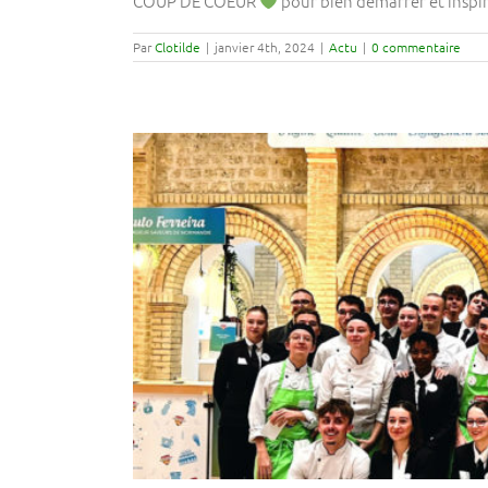
COUP DE COEUR
pour bien démarrer et inspire
Par
Clotilde
|
janvier 4th, 2024
|
Actu
|
0 commentaire