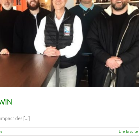
-WIN
impact des [...]
re
Lire la suite