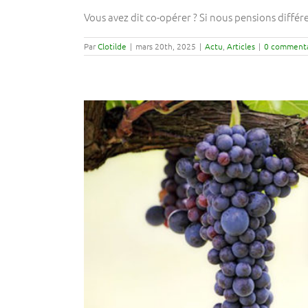
Vous avez dit co-opérer ? Si nous pensions diffé
Par
Clotilde
|
mars 20th, 2025
|
Actu
,
Articles
|
0 commenta